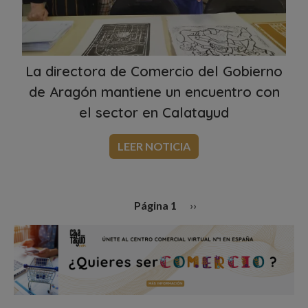
La directora de Comercio del Gobierno
de Aragón mantiene un encuentro con
el sector en Calatayud
LEER NOTICIA
Paginación
Siguiente página
Página 1
››