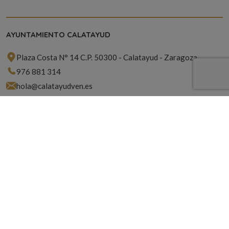
AYUNTAMIENTO CALATAYUD
Plaza Costa N° 14 C.P. 50300 - Calatayud - Zaragoza
976 881 314
hola@calatayudven.es
ACERCA DE
Contacto
Política de Cookies
Política de Privacidad
SUSCRÍBETE A NUESTRA NEWSLETTER