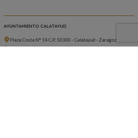
AYUNTAMIENTO CALATAYUD
Plaza Costa N° 14 C.P. 50300 - Calatayud - Zaragoza
976 881 314
hola@calatayudven.es
ACERCA DE
Contacto
Política de Cookies
Política de Privacidad
SUSCRÍBETE A NUESTRA NEWSLETTER