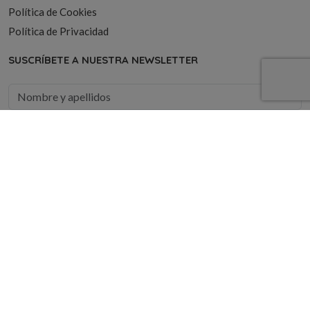
Política de Cookies
Política de Privacidad
SUSCRÍBETE A NUESTRA NEWSLETTER
Áreas de interes
- Seleccionar -
He leído y acepto la
política de privacidad