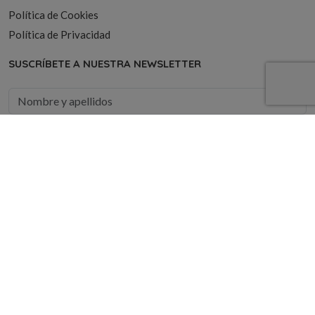
Política de Cookies
Política de Privacidad
SUSCRÍBETE A NUESTRA NEWSLETTER
Áreas de interes
- Seleccionar -
He leído y acepto la
política de privacidad