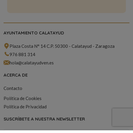
AYUNTAMIENTO CALATAYUD
Plaza Costa N° 14 C.P. 50300 - Calatayud - Zaragoza
976 881 314
hola@calatayudven.es
ACERCA DE
Contacto
Política de Cookies
Política de Privacidad
SUSCRÍBETE A NUESTRA NEWSLETTER