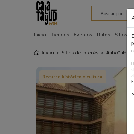
Pasar al contenido principal
Inicio
Tiendas
Eventos
Rutas
Sitios d
E
p
Ruta de navegaci
n
Inicio
Sitios de Interés
Aula Cultura
H
d
d
Recurso histórico o cultural
b
P