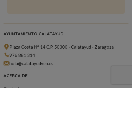
AYUNTAMIENTO CALATAYUD
Plaza Costa N° 14 C.P. 50300 - Calatayud - Zaragoza
976 881 314
hola@calatayudven.es
ACERCA DE
Contacto
Política de Cookies
Política de Privacidad
SUSCRÍBETE A NUESTRA NEWSLETTER