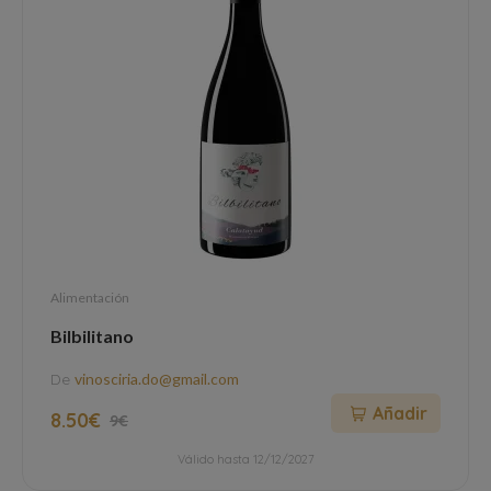
Alimentación
Bilbilitano
De
vinosciria.do@gmail.com
Añadir
8.50€
9€
Válido hasta 12/12/2027