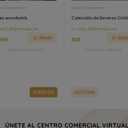
a y Complemetos
Moda y Complemetos
as woodwick.
Colección de llaveros Cicló
vici2_69@hotmail.com
De
vici2_69@hotmail.com
Añadir
Añad
.95€
30€
Válido hasta 21/06/2025
Válido hasta 21/08/2025
EVENTOS
NOTICIAS