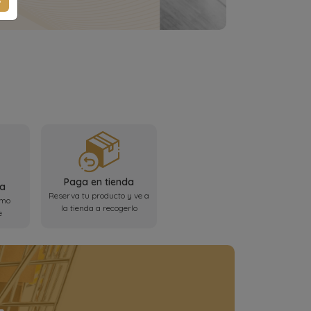
Paga en tienda
ta
Reserva tu producto y ve a
omo
la tienda a recogerlo
e
+