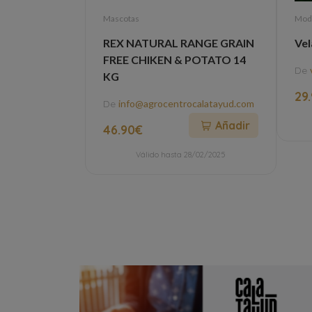
Mascotas
Mod
REX NATURAL RANGE GRAIN
Vel
FREE CHIKEN & POTATO 14
De
KG
29
De
info@agrocentrocalatayud.com
Añadir
46.90€
Válido hasta 28/02/2025