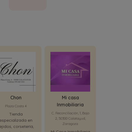
Chon
Mi casa
Muebles Na
Inmobiliaria
Plaza Costa 4
Calle Rúa de Da
50300 Calata
C. Reconciliación, 1, Bajo
Tienda
Zaragoz
2, 50300 Calatayud,
especializada en
Zaragoza
Especialist
ejidos, corsetería,
mobiliari
Mi Casa Inmobiliaria