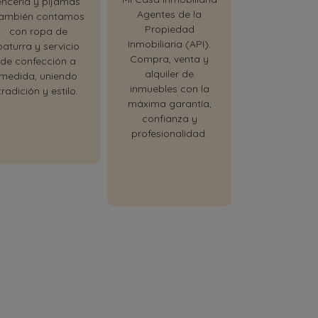
encería y pijamas.
decoración p
Agentes de la
ambién contamos
hogar. Dis
Propiedad
con ropa de
calidad 
Inmobiliaria (API).
baturra y servicio
funcionalida
Compra, venta y
de confección a
cada espacio
alquiler de
medida, uniendo
casa.
inmuebles con la
tradición y estilo.
máxima garantía,
confianza y
profesionalidad.