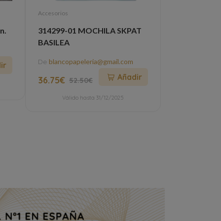
Accesorios
Viajes
n.
314299-01 MOCHILA SKPAT
Visitas guia
BASILEA
en el Puente
De
blancopapeleria@gmail.com
De
info@lasobr
ir
Añadir
36.75€
6€
52.50€
Válido hasta 31/12/2025
Válido h