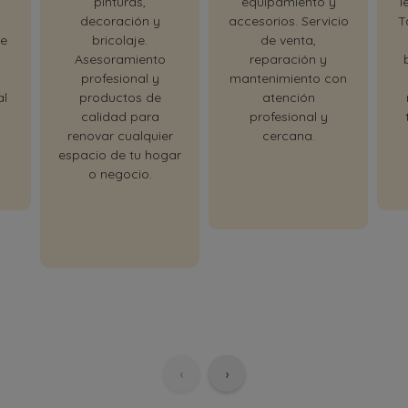
pinturas,
equipamiento y
l
decoración y
accesorios. Servicio
T
le
bricolaje.
de venta,
Asesoramiento
reparación y
profesional y
mantenimiento con
al
productos de
atención
calidad para
profesional y
renovar cualquier
cercana.
espacio de tu hogar
o negocio.
‹
›