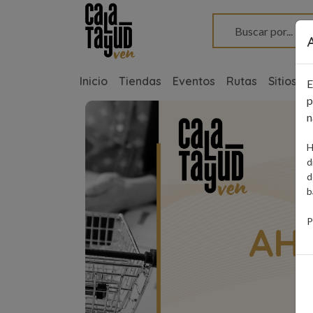
Pasar al contenido principal
Inicio
Tiendas
Eventos
Rutas
Sitios d
E
p
n
H
d
d
b
P