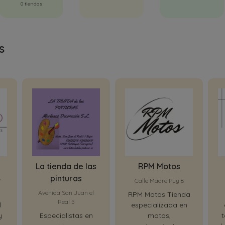
0 tiendas
s
La tienda de las
RPM Motos
pinturas
º
Calle Madre Puy 8
Avenida San Juan el
RPM Motos Tienda
Real 5
l
especializada en
y
Especialistas en
motos,
t