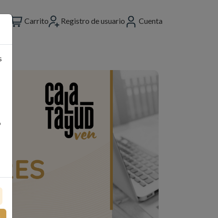
Carrito
Registro de usuario
Cuenta
s
o
s