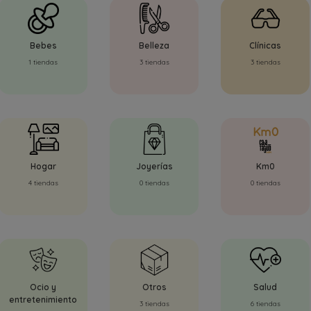
Bebes
Belleza
Clínicas
1 tiendas
3 tiendas
3 tiendas
Hogar
Joyerías
Km0
4 tiendas
0 tiendas
0 tiendas
Ocio y
Otros
Salud
entretenimiento
3 tiendas
6 tiendas