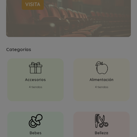
VISITA
Categorías
Accesorios
Alimentación
4 tiendas
4 tiendas
Bebes
Belleza