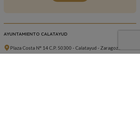
AYUNTAMIENTO CALATAYUD
Plaza Costa N° 14 C.P. 50300 - Calatayud - Zaragoza
976 881 314
hola@calatayudven.es
ACERCA DE
Contacto
Política de Cookies
Política de Privacidad
SUSCRÍBETE A NUESTRA NEWSLETTER