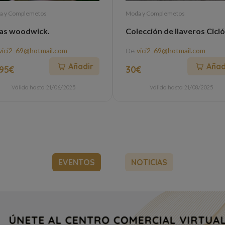
a y Complemetos
Moda y Complemetos
as woodwick.
Colección de llaveros Cicló
vici2_69@hotmail.com
De
vici2_69@hotmail.com
Añadir
Añad
.95€
30€
Válido hasta 21/06/2025
Válido hasta 21/08/2025
EVENTOS
NOTICIAS