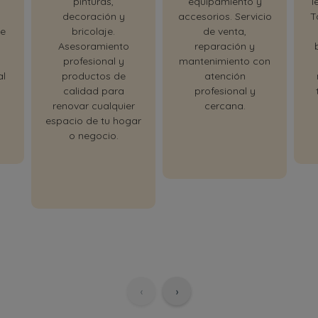
pinturas,
equipamiento y
l
decoración y
accesorios. Servicio
T
le
bricolaje.
de venta,
Asesoramiento
reparación y
profesional y
mantenimiento con
al
productos de
atención
calidad para
profesional y
renovar cualquier
cercana.
espacio de tu hogar
o negocio.
‹
›