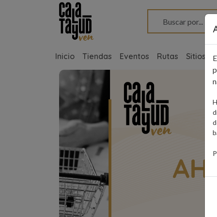
Pasar al contenido principal
Inicio
Tiendas
Eventos
Rutas
Sitios d
E
p
n
H
d
d
b
P