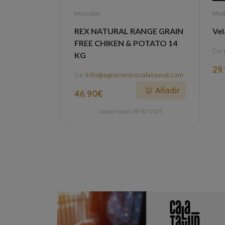
Mascotas
Mod
REX NATURAL RANGE GRAIN
Vel
FREE CHIKEN & POTATO 14
De
KG
29
De
info@agrocentrocalatayud.com
Añadir
46.90€
Válido hasta 28/02/2025