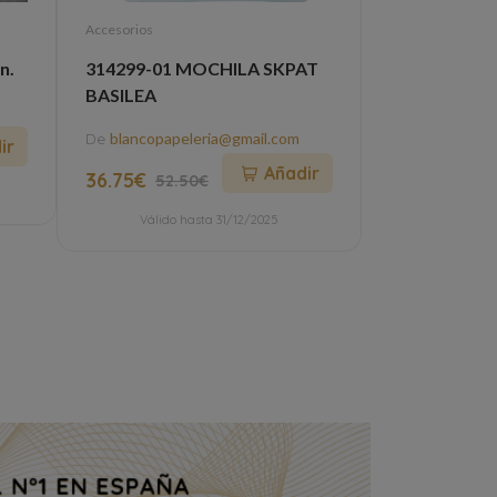
Accesorios
Viajes
n.
314299-01 MOCHILA SKPAT
Visitas guia
BASILEA
en el Puente
De
blancopapeleria@gmail.com
De
info@lasobr
ir
Añadir
36.75€
6€
52.50€
Válido hasta 31/12/2025
Válido h