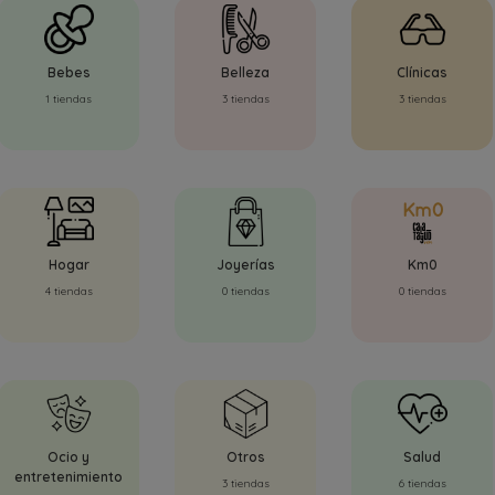
Bebes
Belleza
Clínicas
1 tiendas
3 tiendas
3 tiendas
Hogar
Joyerías
Km0
4 tiendas
0 tiendas
0 tiendas
Ocio y
Otros
Salud
entretenimiento
3 tiendas
6 tiendas