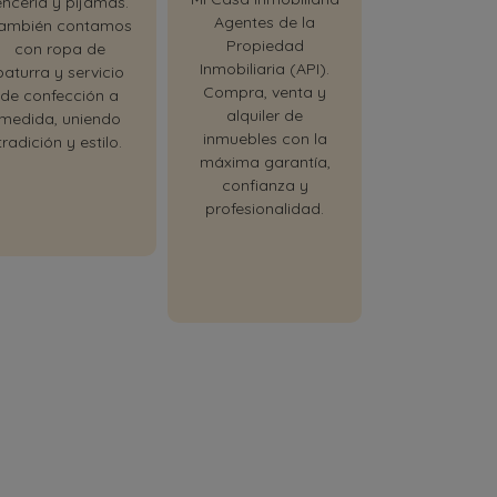
encería y pijamas.
decoración p
Agentes de la
ambién contamos
hogar. Dis
Propiedad
con ropa de
calidad 
Inmobiliaria (API).
baturra y servicio
funcionalida
Compra, venta y
de confección a
cada espacio
alquiler de
medida, uniendo
casa.
inmuebles con la
tradición y estilo.
máxima garantía,
confianza y
profesionalidad.