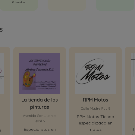
0 tiendas
s
La tienda de las
RPM Motos
pinturas
º
Calle Madre Puy 8
Avenida San Juan el
RPM Motos Tienda
Real 5
l
especializada en
y
Especialistas en
motos,
t