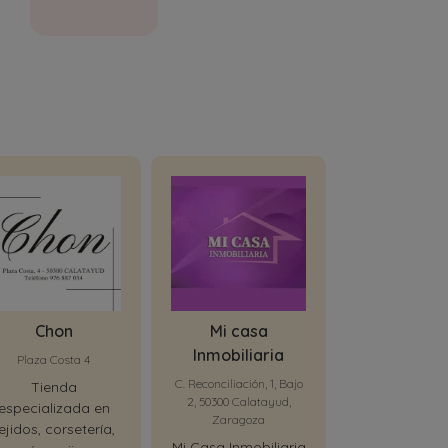
Chon
Mi casa
Muebles Na
Inmobiliaria
Plaza Costa 4
Calle Rúa de Da
50300 Calata
C. Reconciliación, 1, Bajo
Tienda
Zaragoz
2, 50300 Calatayud,
especializada en
Zaragoza
Especialist
ejidos, corsetería,
mobiliari
Mi Casa Inmobiliaria