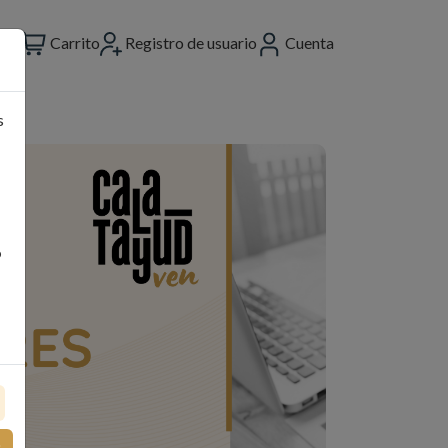
Carrito
Registro de usuario
Cuenta
s
o
s