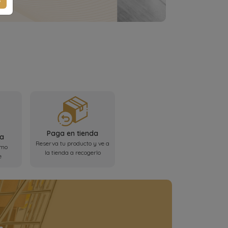
Paga en tienda
ta
Reserva tu producto y ve a
omo
la tienda a recogerlo
e
+