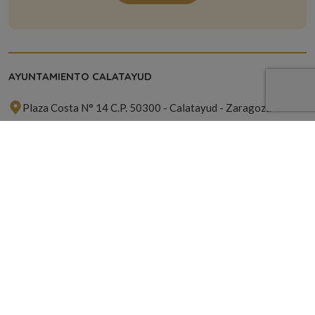
AYUNTAMIENTO CALATAYUD
Plaza Costa N° 14 C.P. 50300 - Calatayud - Zaragoza
976 881 314
hola@calatayudven.es
ACERCA DE
Contacto
Política de Cookies
Política de Privacidad
SUSCRÍBETE A NUESTRA NEWSLETTER