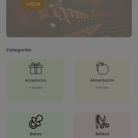
VISITA
Categorías
Accesorios
Alimentación
4 tiendas
4 tiendas
Bebes
Belleza